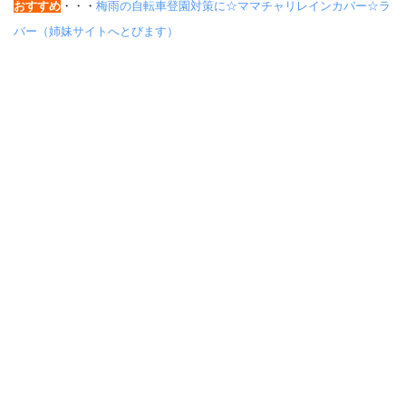
おすすめ
・・・
梅雨の自転車登園対策に☆ママチャリレインカバー☆ラ
バー（姉妹サイトへとびます）