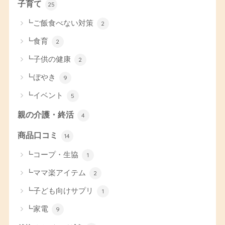
子育て
25
┗ご飯食べない対策
2
┗食育
2
┗子供の健康
2
┗ぼやき
9
┗イベント
5
親の介護・終活
4
商品口コミ
14
┗コープ・生協
1
┗ママ楽アイテム
2
┗子ども向けサプリ
1
┗家電
9