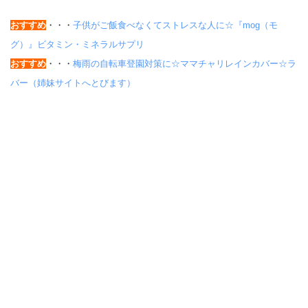
おすすめ
・・・
子供がご飯食べなくてストレスな人に☆『mog（モ
グ）』ビタミン・ミネラルサプリ
おすすめ
・・・
梅雨の自転車登園対策に☆ママチャリレインカバー☆ラ
バー（姉妹サイトへとびます）