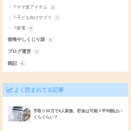
┗ママ楽アイテム
2
┗子ども向けサプリ
1
┗家電
9
後悔やしくじり談
4
ブログ運営
7
雑記
5
よく読まれてる記事
手取り30万で4人家族、貯金は可能？平均額はい
くらぐらい？